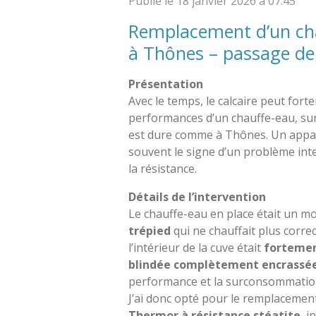
Publié le 18 janvier 2026 à 07:45
Remplacement d’un cha
à Thônes – passage de 
Présentation
Avec le temps, le calcaire peut fort
performances d’un chauffe-eau, sur
est dure comme à Thônes. Un appare
souvent le signe d’un problème in
la résistance.
Détails de l’intervention
Le chauffe-eau en place était un m
trépied
qui ne chauffait plus corre
l’intérieur de la cuve était
fortemen
blindée complètement encrassé
performance et la surconsommation
J’ai donc opté pour le remplacemen
Thermor à résistance stéatite
, i