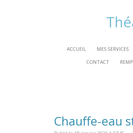
Passer
au
Thé
contenu
principal
ACCUEIL
MES SERVICES
CONTACT
REMP
Chauffe-eau s