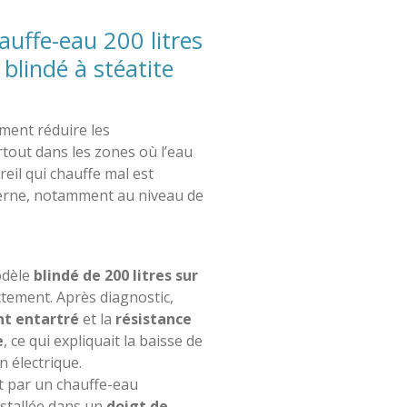
uffe-eau 200 litres
blindé à stéatite
ement réduire les
tout dans les zones où l’eau
il qui chauffe mal est
terne, notamment au niveau de
odèle
blindé de 200 litres sur
ctement. Après diagnostic,
t entartré
et la
résistance
e
, ce qui expliquait la baisse de
 électrique.
t par un chauffe-eau
nstallée dans un
doigt de